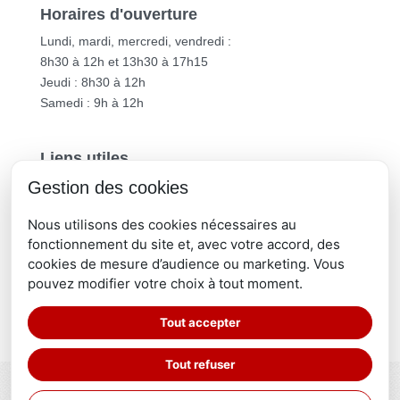
Horaires d'ouverture
Lundi, mardi, mercredi, vendredi :
8h30 à 12h et 13h30 à 17h15
Jeudi : 8h30 à 12h
Samedi : 9h à 12h
Liens utiles
Gestion des cookies
Vichy Communauté
Département de l’Allier
Nous utilisons des cookies nécessaires au
Région Auvergne-Rhône-Alpes
fonctionnement du site et, avec votre accord, des
cookies de mesure d’audience ou marketing. Vous
pouvez modifier votre choix à tout moment.
Tout accepter
Tout refuser
© Mairie de Creuzier le Vieux |
Contact
|
Plan du site
|