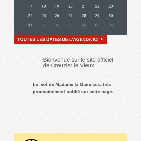
17
18
19
20
21
22
23
24
25
26
27
28
29
30
31
01
02
03
04
05
06
TOUTES LES DATES DE L'AGENDA ICI
Bienvenue sur le site officiel
de Creuzier le Vieux
Le mot de Madame la Maire sera très
prochainement publié sur cette page.