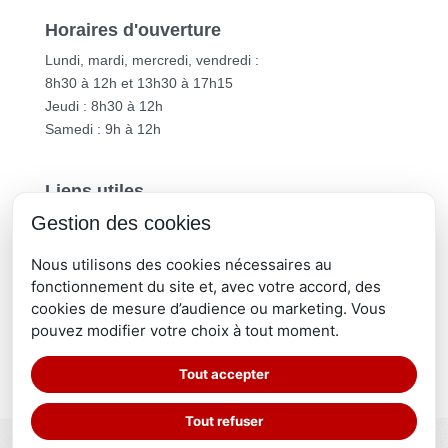
Horaires d'ouverture
Lundi, mardi, mercredi, vendredi :
8h30 à 12h et 13h30 à 17h15
Jeudi : 8h30 à 12h
Samedi : 9h à 12h
Liens utiles
Gestion des cookies
Vichy Communauté
Département de l’Allier
Nous utilisons des cookies nécessaires au
Région Auvergne-Rhône-Alpes
fonctionnement du site et, avec votre accord, des
cookies de mesure d’audience ou marketing. Vous
pouvez modifier votre choix à tout moment.
Tout accepter
Tout refuser
© Mairie de Creuzier le Vieux |
Contact
|
Plan du site
|