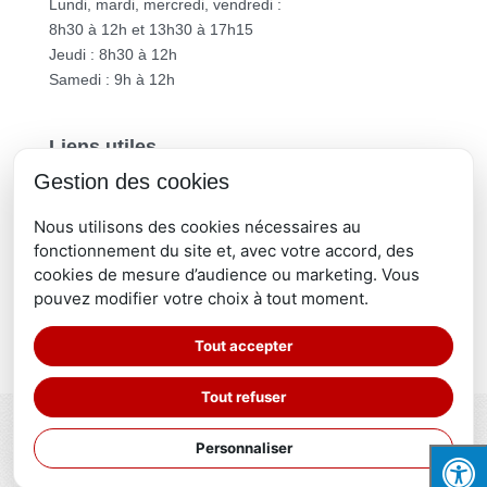
Lundi, mardi, mercredi, vendredi :
8h30 à 12h et 13h30 à 17h15
Jeudi : 8h30 à 12h
Samedi : 9h à 12h
Liens utiles
Gestion des cookies
Vichy Communauté
Département de l’Allier
Nous utilisons des cookies nécessaires au
Région Auvergne-Rhône-Alpes
fonctionnement du site et, avec votre accord, des
cookies de mesure d’audience ou marketing. Vous
pouvez modifier votre choix à tout moment.
Tout accepter
Tout refuser
© Mairie de Creuzier le Vieux |
Contact
|
Plan du site
|
Mentions légales
| Site réalisé par l'
Imaginarium
Personnaliser
Vichy
⚷