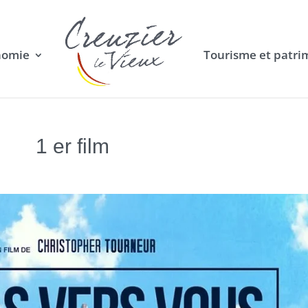
nomie
Tourisme et patri
1 er film